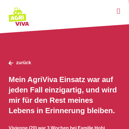
Einsatz anbieten
Über uns
News
zurück
Hilfe & FAQ
Mein AgriViva Einsatz war auf
Login
jeden Fall einzigartig, und wird
Favoriten
Deutsch
mir für den Rest meines
Einsatz suchen
Lebens in Erinnerung bleiben.
Vivienne (20) war 3 Wochen bei Familie Hobi