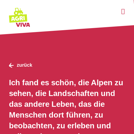
Einsatz anbieten
Über uns
News
zurück
Hilfe & FAQ
Ich fand es schön, die Alpen zu
Login
sehen, die Landschaften und
Favoriten
Deutsch
das andere Leben, das die
Einsatz suchen
Menschen dort führen, zu
beobachten, zu erleben und